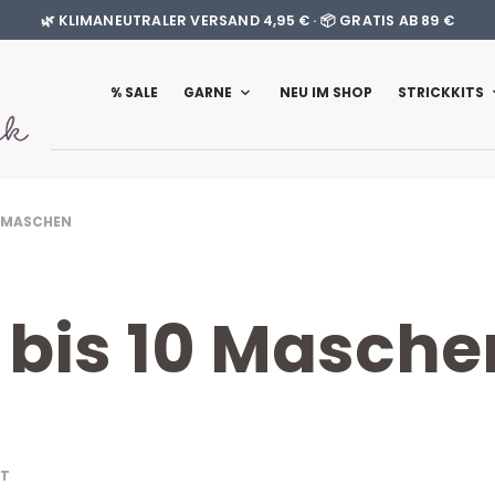
🌿 KLIMANEUTRALER VERSAND 4,95 € · 📦 GRATIS AB 89 €
% SALE
GARNE
NEU IM SHOP
STRICKKITS
0 MASCHEN
1 bis 10 Masche
NACH
GT
AKTUALITÄT