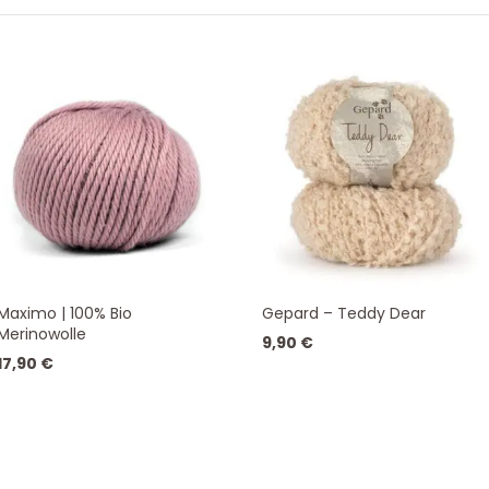
SORTIERT
Maximo | 100% Bio
Gepard – Teddy Dear
Merinowolle
9,90
€
17,90
€