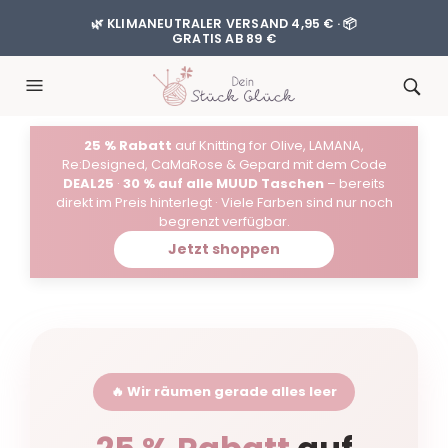
🌿 KLIMANEUTRALER VERSAND 4,95 € · 📦
GRATIS AB 89 €
25 % Rabatt
auf Knitting for Olive, LAMANA,
Re:Designed, CaMaRose & Gepard mit dem Code
DEAL25
·
30 % auf alle MUUD Taschen
– bereits
direkt im Preis hinterlegt · Viele Farben sind nur noch
begrenzt verfügbar.
Jetzt shoppen
🔥 Wir räumen gerade alles leer