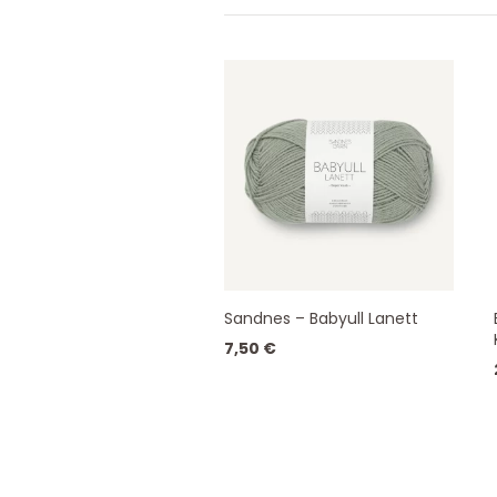
Sandnes – Babyull Lanett
7,50
€