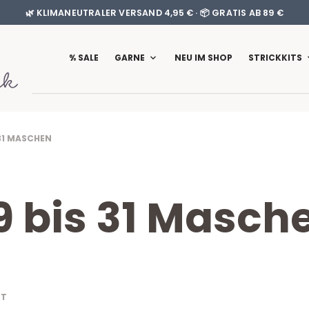
🌿 KLIMANEUTRALER VERSAND 4,95 € · 📦 GRATIS AB 89 €
% SALE
GARNE
NEU IM SHOP
STRICKKITS
31 MASCHEN
9 bis 31 Masch
NACH
GT
AKTUALITÄT