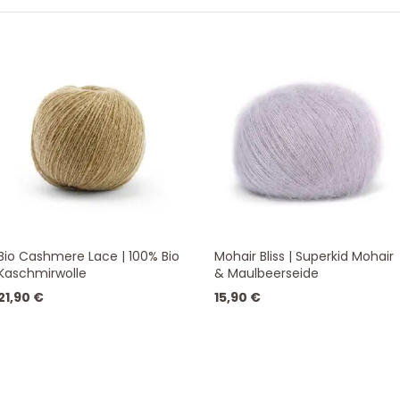
SORTIERT
Bio Cashmere Lace | 100% Bio
Mohair Bliss | Superkid Mohair
Kaschmirwolle
& Maulbeerseide
21,90
€
15,90
€