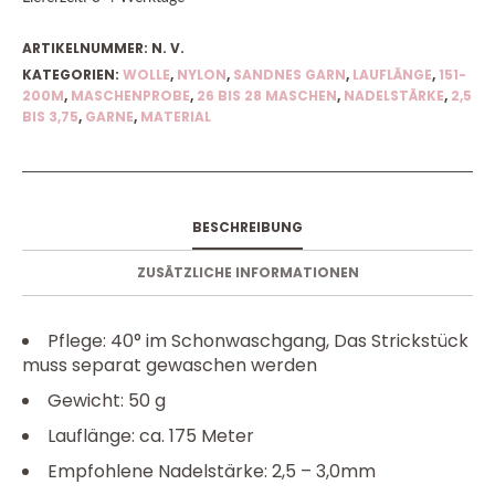
ARTIKELNUMMER:
N. V.
KATEGORIEN:
WOLLE
,
NYLON
,
SANDNES GARN
,
LAUFLÄNGE
,
151-
200M
,
MASCHENPROBE
,
26 BIS 28 MASCHEN
,
NADELSTÄRKE
,
2,5
BIS 3,75
,
GARNE
,
MATERIAL
BESCHREIBUNG
ZUSÄTZLICHE INFORMATIONEN
Pflege: 40° im Schonwaschgang, Das Strickstück
muss separat gewaschen werden
Gewicht: 50 g
Lauflänge: ca. 175 Meter
Empfohlene Nadelstärke: 2,5 – 3,0mm