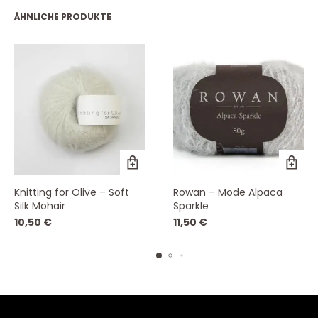
ÄHNLICHE PRODUKTE
Dieses
Dieses
Knitting for Olive – Soft
Rowan – Mode Alpaca
Produkt
Produk
Silk Mohair
Sparkle
weist
weist
10,50
€
11,50
€
mehrere
mehre
Varianten
Varian
auf.
auf.
Die
Die
Optionen
Option
können
könne