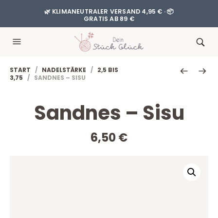
🌿 KLIMANEUTRALER VERSAND 4,95 € · 📦
GRATIS AB 89 €
START
/
NADELSTÄRKE
/
2,5 BIS
3,75
/ SANDNES – SISU
Sandnes – Sisu
6,50
€