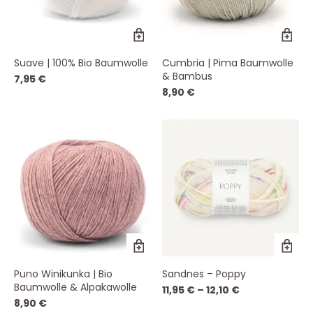
Dieses
Di
Produkt
Pr
weist
wei
Suave | 100% Bio Baumwolle
Cumbria | Pima Baumwolle
mehrere
me
& Bambus
Varianten
Va
7,95
€
auf.
auf
8,90
€
Die
Die
Optionen
Op
können
kö
auf
auf
der
de
Produktseite
Pro
gewählt
ge
werden
we
Dieses
Di
Produkt
Pr
weist
wei
Puno Winikunka | Bio
Sandnes – Poppy
mehrere
me
Baumwolle & Alpakawolle
Varianten
Va
11,95
€
–
12,10
€
auf.
auf
8,90
€
Die
Die