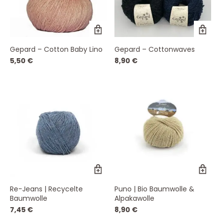
Dieses
Di
Produkt
Pr
weist
wei
Gepard – Cotton Baby Lino
Gepard – Cottonwaves
mehrere
me
Varianten
Va
5,50
€
8,90
€
auf.
auf
Die
Die
Optionen
Op
können
kö
auf
auf
der
de
Produktseite
Pro
gewählt
ge
werden
we
Dieses
Di
Produkt
Pr
weist
wei
Re-Jeans | Recycelte
Puno | Bio Baumwolle &
mehrere
me
Baumwolle
Alpakawolle
Varianten
Va
auf.
auf
7,45
€
8,90
€
Die
Die