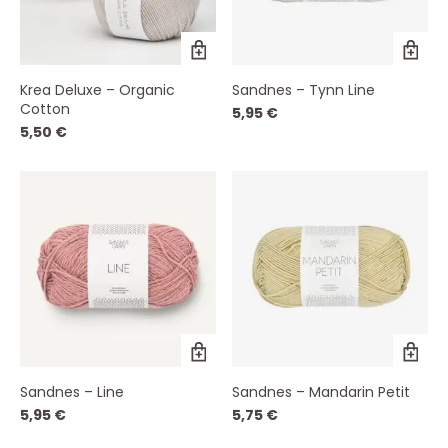
Dieses
Di
Produkt
Pr
weist
wei
Krea Deluxe – Organic
Sandnes – Tynn Line
mehrere
me
Cotton
Varianten
Va
5,95
€
auf.
auf
5,50
€
Die
Die
Optionen
Op
können
kö
auf
auf
der
de
Produktseite
Pro
gewählt
ge
werden
we
Dieses
Di
Produkt
Pr
weist
wei
Sandnes – Line
Sandnes – Mandarin Petit
mehrere
me
Varianten
Va
5,95
€
5,75
€
auf.
auf
Die
Die