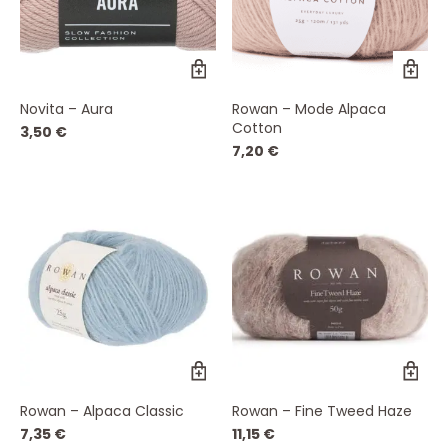
werden
we
Dieses
Di
Produkt
Pr
weist
wei
Novita – Aura
Rowan – Mode Alpaca
mehrere
me
Cotton
Varianten
Va
3,50
€
auf.
auf
7,20
€
Die
Die
Optionen
Op
können
kö
auf
auf
der
de
Produktseite
Pro
gewählt
ge
werden
we
Dieses
Di
Produkt
Pr
weist
wei
Rowan – Alpaca Classic
Rowan – Fine Tweed Haze
mehrere
me
Varianten
Va
7,35
€
11,15
€