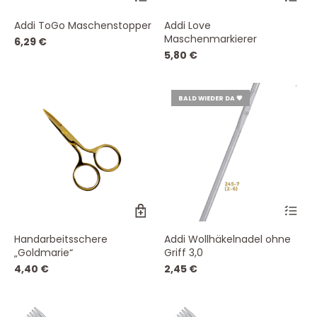
Addi ToGo Maschenstopper
Addi Love
Maschenmarkierer
6,29
€
5,80
€
BALD WIEDER DA 💗
Handarbeitsschere
Addi Wollhäkelnadel ohne
„Goldmarie“
Griff 3,0
4,40
€
2,45
€