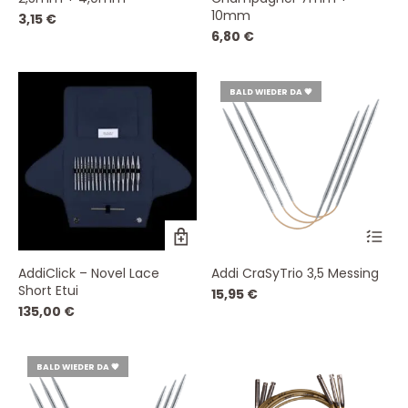
10mm
3,15
€
6,80
€
BALD WIEDER DA 💗
AddiClick – Novel Lace
Addi CraSyTrio 3,5 Messing
Short Etui
15,95
€
135,00
€
BALD WIEDER DA 💗