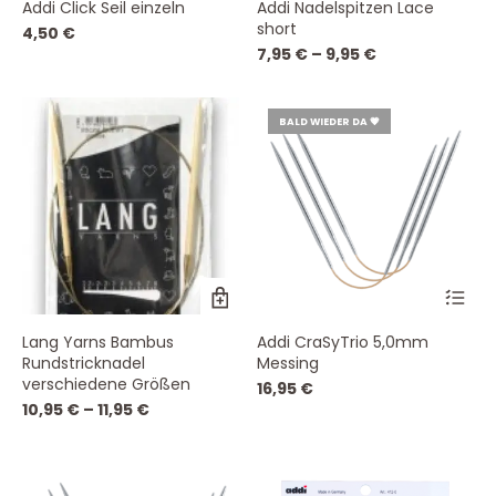
Addi Click Seil einzeln
Addi Nadelspitzen Lace
mehrere
me
short
Varianten
Va
4,50
€
auf.
auf
7,95
€
–
9,95
€
Die
Die
Optionen
Op
können
kö
BALD WIEDER DA 💗
auf
auf
der
de
Produktseite
Pro
gewählt
ge
werden
we
Dieses
Produkt
weist
Lang Yarns Bambus
Addi CraSyTrio 5,0mm
mehrere
Rundstricknadel
Messing
Varianten
verschiedene Größen
auf.
16,95
€
Die
10,95
€
–
11,95
€
Optionen
können
auf
der