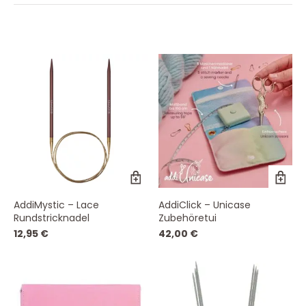
Dieses
Produkt
weist
AddiMystic – Lace
AddiClick – Unicase
mehrere
Rundstricknadel
Zubehöretui
Varianten
auf.
12,95
€
42,00
€
Die
Optionen
können
auf
der
Produktseite