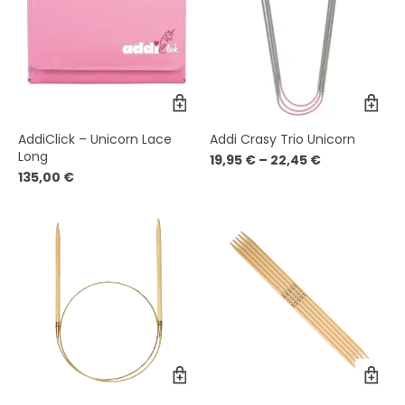
gewählt
werden
Di
Pr
wei
AddiClick – Unicorn Lace
Addi Crasy Trio Unicorn
me
Long
Va
19,95
€
–
22,45
€
auf
135,00
€
Die
Op
kö
auf
de
Pro
ge
we
Dieses
Di
Produkt
Pr
weist
wei