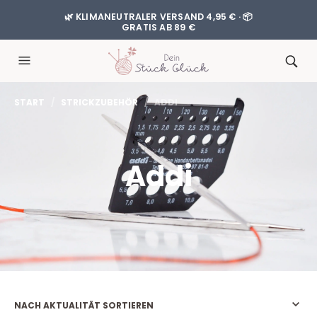
🌿 KLIMANEUTRALER VERSAND 4,95 € · 📦
GRATIS AB 89 €
START
/
STRICKZUBEHÖR
/ ADDI
Addi