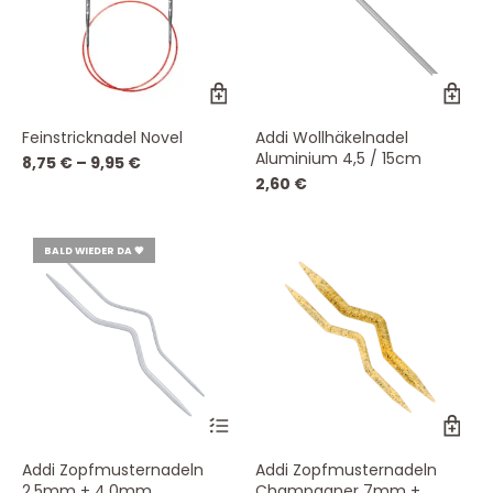
gewählt
ge
werden
we
Dieses
Produkt
weist
Feinstricknadel Novel
Addi Wollhäkelnadel
mehrere
Aluminium 4,5 / 15cm
Varianten
8,75
€
–
9,95
€
auf.
2,60
€
Die
Optionen
können
BALD WIEDER DA 💗
auf
der
Produktseite
gewählt
werden
Addi Zopfmusternadeln
Addi Zopfmusternadeln
2,5mm + 4,0mm
Champagner 7mm +