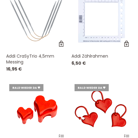
Produktseite
gewählt
werden
Addi CraSyTrio 4,5mm
Addi Zählrahmen
Messing
6,50
€
16,95
€
BALD WIEDER DA 💗
BALD WIEDER DA 💗