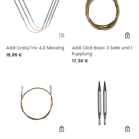
Addi CraSyTrio 4,0 Messing
Addi Click Basic 3 Seile und 1
Kupplung
15,95
€
17,30
€
Dieses
Di
Produkt
Pr
weist
wei