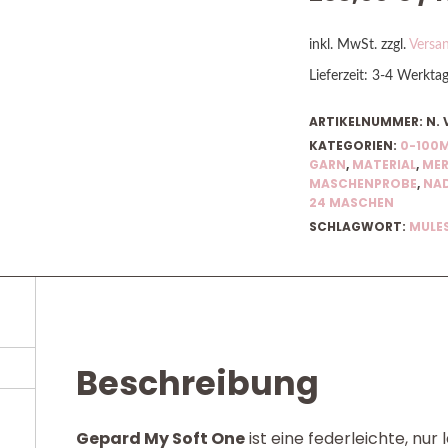
inkl. MwSt.
zzgl.
Versa
Lieferzeit:
3-4 Werkta
ARTIKELNUMMER:
N. 
KATEGORIEN:
0-100
GARN
,
MATERIAL
,
MER
MASCHENPROBE
,
NAD
24 MASCHEN
SCHLAGWORT:
MULES
Beschreibung
Gepard My Soft One
ist eine federleichte, nur