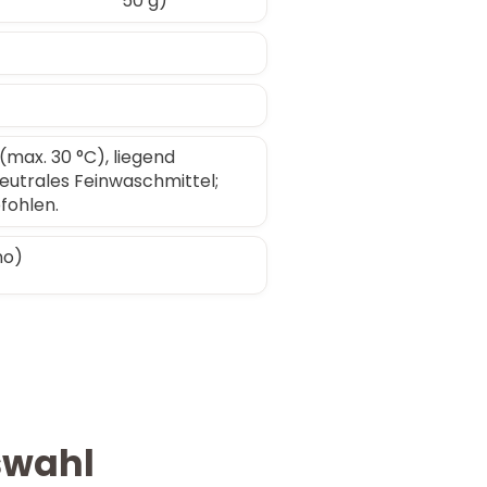
50 g)
max. 30 °C), liegend
eutrales Feinwaschmittel;
ohlen.
no)
swahl