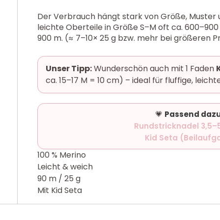
Der Verbrauch hängt stark von Größe, Muster u
leichte Oberteile in Größe S–M oft ca. 600–90
900 m. (≈ 7–10× 25 g bzw. mehr bei größeren Pr
Unser Tipp:
Wunderschön auch mit 1 Faden
ca. 15–17 M = 10 cm) – ideal für fluffige, leichte
💗
Passend dazu
Rundstricknadel 3,5
Kid Seta (Beilaufg
100 % Merino
Leicht & weich
90 m / 25 g
Mit Kid Seta