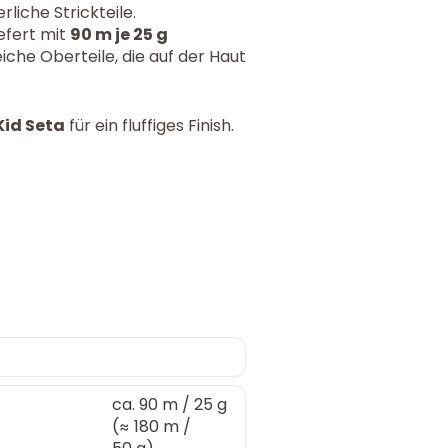
rliche Strickteile.
efert mit
90 m je 25 g
iche Oberteile, die auf der Haut
Kid Seta
für ein fluffiges Finish.
ca. 90 m / 25 g
(≈ 180 m /