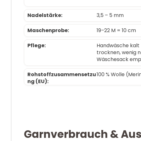
Nadelstärke:
3,5 – 5 mm
Maschenprobe:
19–22 M = 10 cm
Pflege:
Handwäsche kalt (
trocknen, wenig n
Wäschesack empf
Rohstoffzusammensetzu
100 % Wolle (Meri
ng (EU):
Garnverbrauch & Au