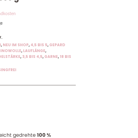
ndkosten
ge
V.
M
,
NEU IM SHOP
,
4,5 BIS 5
,
GEPARD
INOWOLLE
,
LAUFLÄNGE
,
ELSTÄRKE
,
3,5 BIS 4,5
,
GARNE
,
18 BIS
INGFREI
 leicht gedrehte
100 %