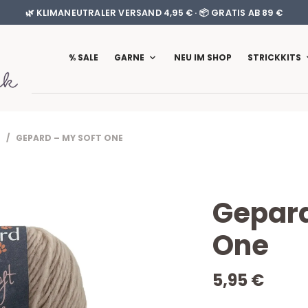
🌿 KLIMANEUTRALER VERSAND 4,95 € · 📦 GRATIS AB 89 €
% SALE
GARNE
NEU IM SHOP
STRICKKITS
/ GEPARD – MY SOFT ONE
Gepard
One
5,95
€