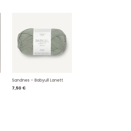
Sandnes – Babyull Lanett
7,50
€