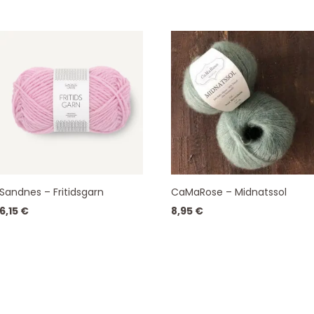
Sandnes – Fritidsgarn
CaMaRose – Midnatssol
6,15
€
8,95
€