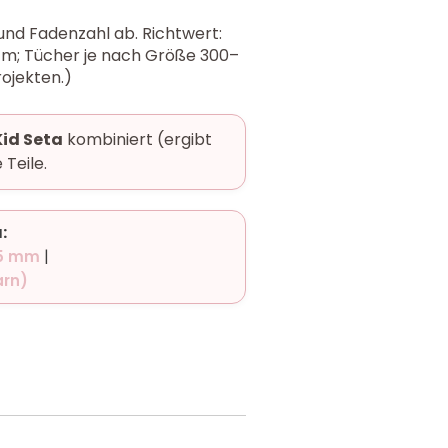
nd Fadenzahl ab. Richtwert:
0 m; Tücher je nach Größe 300–
ojekten.)
Kid Seta
kombiniert (ergibt
 Teile.
:
–5 mm
|
arn)