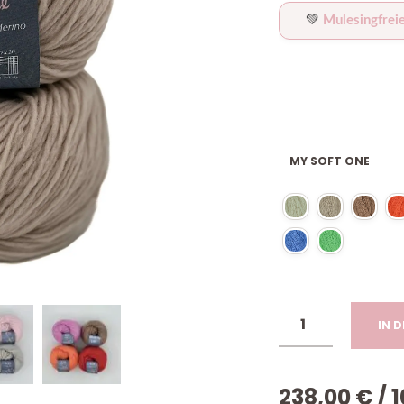
💚
Mulesingfrei
MY SOFT ONE
IN 
238,00
€
/
1