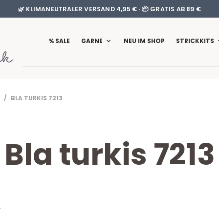
🌿 KLIMANEUTRALER VERSAND 4,95 € · 📦 GRATIS AB 89 €
% SALE
GARNE
NEU IM SHOP
STRICKKITS
/ BLA TURKIS 7213
Bla turkis 7213
T