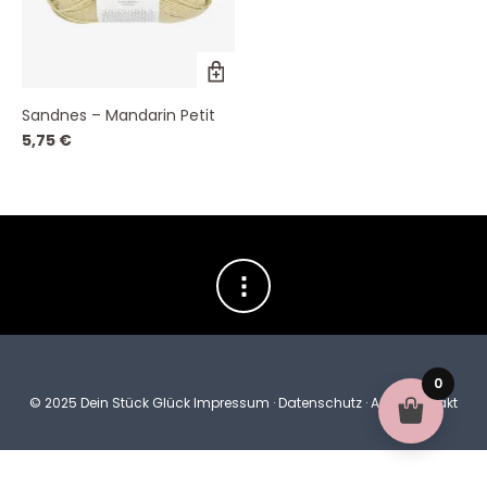
Dieses
Produkt
weist
Sandnes – Mandarin Petit
mehrere
Varianten
5,75
€
auf.
Die
Optionen
können
auf
der
Produktseite
gewählt
werden
0
© 2025 Dein Stück Glück
Impressum
·
Datenschutz
·
AGB
·
Kontakt