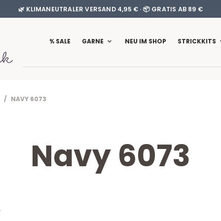
🌿 KLIMANEUTRALER VERSAND 4,95 € · 📦 GRATIS AB 89 €
% SALE
GARNE
NEU IM SHOP
STRICKKITS
 / NAVY 6073
Navy 6073
T