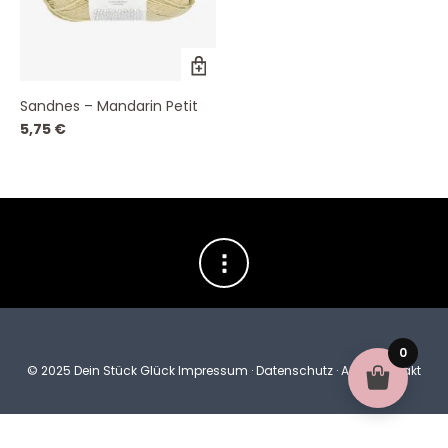
Dieses
Produkt
weist
Sandnes – Mandarin Petit
mehrere
Varianten
5,75
€
auf.
Die
Optionen
können
auf
der
Produktseite
gewählt
werden
0
© 2025 Dein Stück Glück
Impressum
·
Datenschutz
·
AGB
·
Kontakt