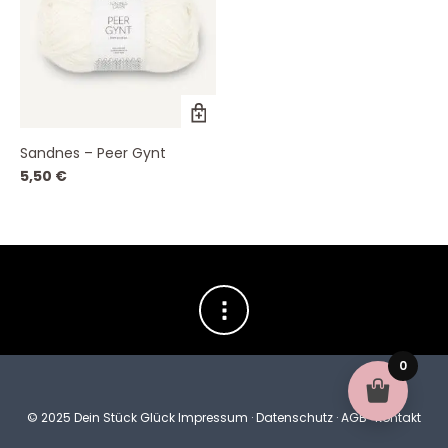
Dieses
Produkt
weist
Sandnes – Peer Gynt
mehrere
Varianten
5,50
€
auf.
Die
Optionen
können
auf
der
Produktseite
gewählt
werden
0
© 2025 Dein Stück Glück
Impressum
·
Datenschutz
·
AGB
·
Kontakt