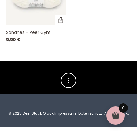
Dieses
Produkt
weist
Sandnes – Peer Gynt
mehrere
Varianten
5,50
€
auf.
Die
Optionen
können
auf
der
Produktseite
gewählt
werden
0
© 2025 Dein Stück Glück
Impressum
·
Datenschutz
·
AGB
·
Kontakt