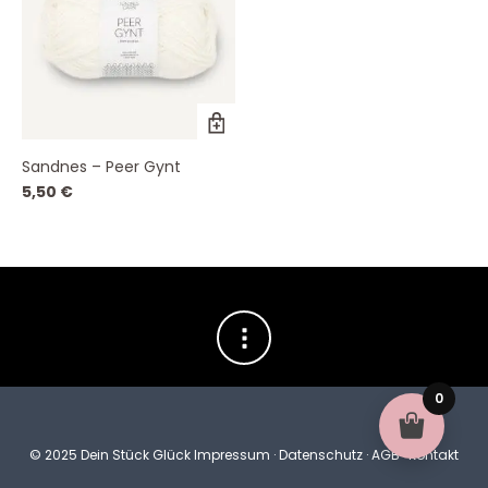
Dieses
Produkt
weist
Sandnes – Peer Gynt
mehrere
Varianten
5,50
€
auf.
Die
Optionen
können
auf
der
Produktseite
gewählt
werden
0
© 2025 Dein Stück Glück
Impressum
·
Datenschutz
·
AGB
·
Kontakt