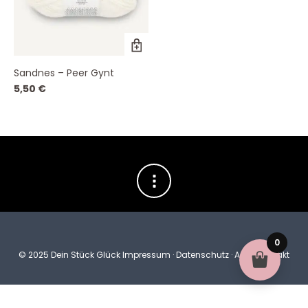
Dieses
Produkt
weist
Sandnes – Peer Gynt
mehrere
Varianten
5,50
€
auf.
Die
Optionen
können
auf
der
Produktseite
gewählt
werden
0
© 2025 Dein Stück Glück
Impressum
·
Datenschutz
·
AGB
·
Kontakt