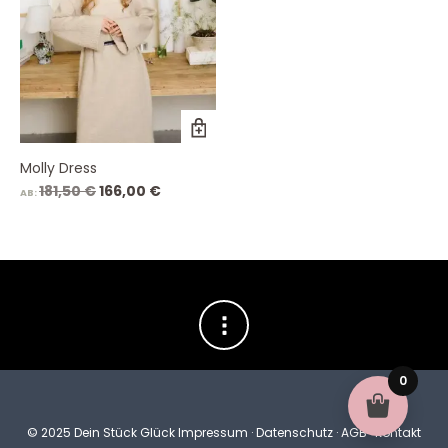
Molly Dress
Ursprünglicher
Aktueller
181,50
€
166,00
€
AB:
Preis
Preis
war:
ist:
181,50 €
166,00 €.
0
© 2025 Dein Stück Glück
Impressum
·
Datenschutz
·
AGB
·
Kontakt