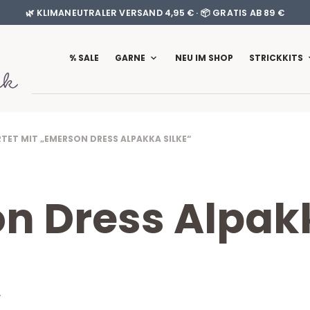
🌿 KLIMANEUTRALER VERSAND 4,95 € · 📦 GRATIS AB 89 €
% SALE
GARNE
NEU IM SHOP
STRICKKITS
T MIT „EMERSON DRESS ALPAKKA SILKE“
n Dress Alpakk
T