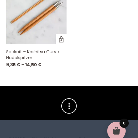
Dieses
Produkt
weist
Seeknit – Koshitsu Curve
mehrere
Nadelspitzen
Varianten
auf.
9,35
€
–
14,50
€
Die
Optionen
können
auf
der
Produktseite
gewählt
werden
0