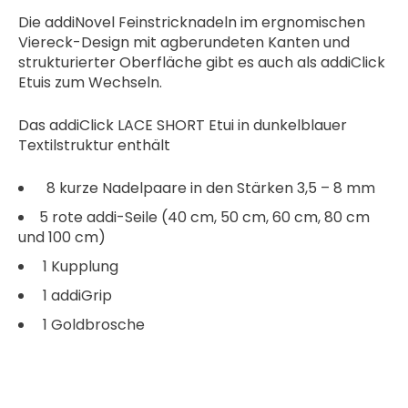
Die addiNovel Feinstricknadeln im ergnomischen
Viereck-Design mit agberundeten Kanten und
strukturierter Oberfläche gibt es auch als addiClick
Etuis zum Wechseln.
Das addiClick LACE SHORT Etui in dunkelblauer
Textilstruktur enthält
8 kurze Nadelpaare in den Stärken 3,5 – 8 mm
5 rote addi-Seile (40 cm, 50 cm, 60 cm, 80 cm
und 100 cm)
1 Kupplung
1 addiGrip
1 Goldbrosche
NUR NOCH 3 VORRÄTIG