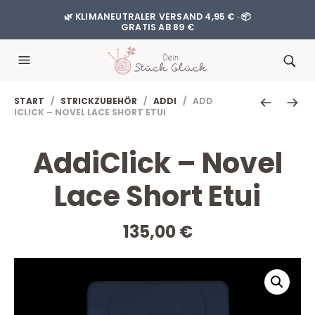
🌿 KLIMANEUTRALER VERSAND 4,95 € · 📦
GRATIS AB 89 €
START
/
STRICKZUBEHÖR
/
ADDI
/ ADD
ICLICK – NOVEL LACE SHORT ETUI
AddiClick – Novel
Lace Short Etui
135,00
€