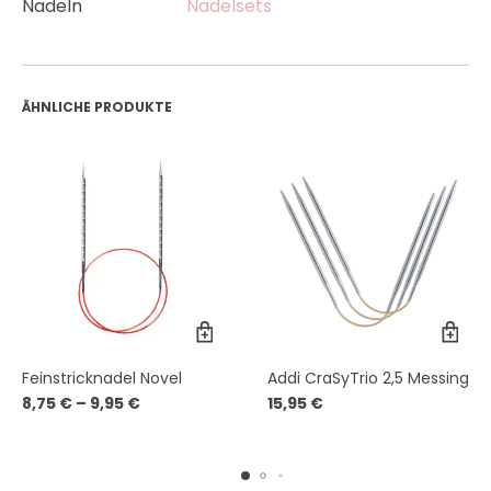
Nadeln
Nadelsets
ÄHNLICHE PRODUKTE
Dieses
Feinstricknadel Novel
Addi CraSyTrio 2,5 Messing
Produkt
8,75
€
–
9,95
€
15,95
€
weist
mehrere
Varianten
auf.