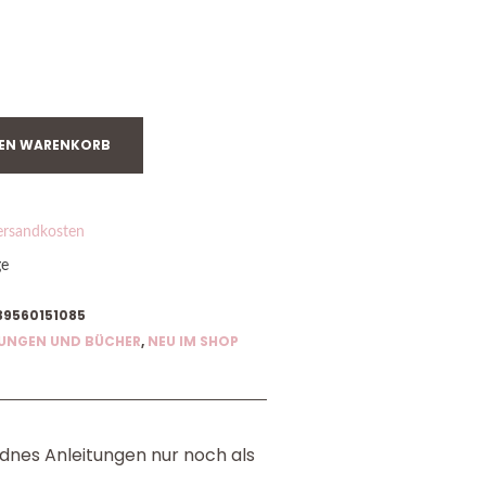
DEN WARENKORB
ersandkosten
ge
39560151085
TUNGEN UND BÜCHER
,
NEU IM SHOP
ndnes Anleitungen nur noch als