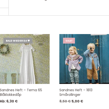
BALD WIEDER DA 💗
SALE!
Sandnes Heft – Tema 65
Sandnes Heft – 1813
Blåklokkedåp
Smårollinger
Ursprünglicher
Aktueller
Ab:
6,30
€
8,50
€
5,00
€
Preis
Preis