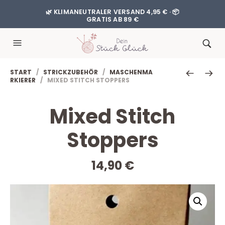
🌿 KLIMANEUTRALER VERSAND 4,95 € · 📦
GRATIS AB 89 €
START
/
STRICKZUBEHÖR
/
MASCHENMA
RKIERER
/ MIXED STITCH STOPPERS
Mixed Stitch
Stoppers
14,90
€