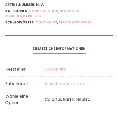
ARTIKELNUMMER:
N. V.
KATEGORIEN:
STRICKZUBEHÖR
,
NEU IM SHOP
,
MASCHENMARKIERER
SCHLAGWÖRTER:
COCOKNITS
,
MASCHENSTOPPER
ZUSÄTZLICHE INFORMATIONEN
Hersteller
CocoKnits
Zubehörart
Maschenmarkierer
Wähle eine
Colorful, Earth, Neutral
Option