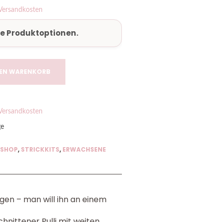
Versandkosten
le Produktoptionen.
DEN WARENKORB
Versandkosten
ge
 SHOP
,
STRICKKITS
,
ERWACHSENE
rgen – man will ihn an einem
chnittener Pulli mit weiten