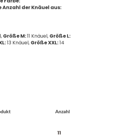
ne Farbe:
ie Anzahl der Knäuel aus:
l,
Größe M:
11 Knäuel,
Größe L:
XL:
13 Knäuel,
Größe XXL:
14
odukt
Anzahl