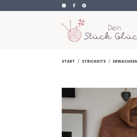
START
/
STRICKKITS
/
ERWACHSE