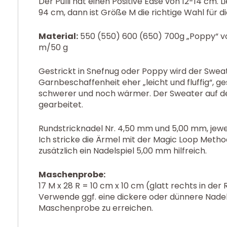
Der Pulli hat einen Positive Ease von 12-14 cm. L
94 cm, dann ist Größe M die richtige Wahl für di
Material:
550 (550) 600 (650) 700g „Poppy“ vo
m/50 g
Gestrickt in Snefnug oder Poppy wird der Swea
Garnbeschaffenheit eher „leicht und fluffig“, ge
schwerer und noch wärmer. Der Sweater auf de
gearbeitet.
Rundstricknadel Nr. 4,50 mm und 5,00 mm, jewe
Ich stricke die Ärmel mit der Magic Loop Methode,
zusätzlich ein Nadelspiel 5,00 mm hilfreich.
Maschenprobe:
17 M x 28 R = 10 cm x 10 cm (glatt rechts in de
Verwende ggf. eine dickere oder dünnere Nade
Maschenprobe zu erreichen.