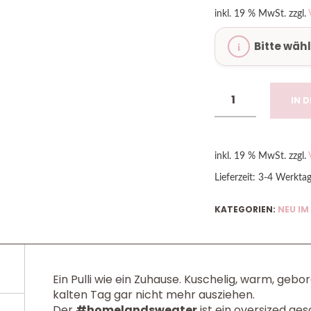
inkl. 19 % MwSt.
zzgl.
Bitte wäh
IN 
inkl. 19 % MwSt.
zzgl.
Lieferzeit:
3-4 Werkta
KATEGORIEN:
NEU IM
Ein Pulli wie ein Zuhause. Kuschelig, warm, gebo
kalten Tag gar nicht mehr ausziehen.
Der
#homelandsweater
ist ein oversized ges