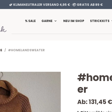
🌿 KLIMANEUTRALER VERSAND 4,95 € · 📦 GRATIS AB 89 €
% SALE
GARNE
NEU IM SHOP
STRICKKITS
NE
/ #HOMELANDSWEATER
#home
er
Ab:
131,45