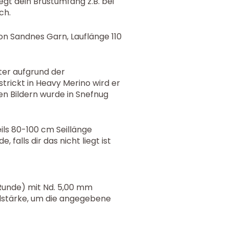
iegt dein Brustumfang z.B. bei
ch.
n Sandnes Garn, Lauflänge 110
ter aufgrund der
strickt in Heavy Merino wird er
n Bildern wurde in Snefnug
ils 80-100 cm Seillänge
 falls dir das nicht liegt ist
r Runde) mit Nd. 5,00 mm
lstärke, um die angegebene