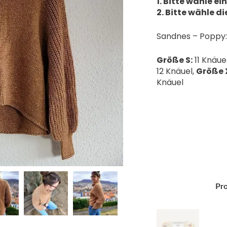
1. Bitte wähle ei
2. Bitte wähle d
Sandnes – Poppy:
Größe S:
11 Knäue
12 Knäuel,
Größe 
Knäuel
Bild
Pr