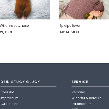
Willums Latzhose
Spielpullover
21,75
€
Ab:
14,50
€
DEIN STÜCK GLÜCK
SERVICE
Über uns
Versand
Impressum
Widerruf & Retoure
Gutscheine
Datenschutz