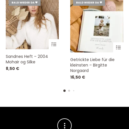
BALD WIEDER DA 💗
BALD WIEDER DA 💗
Sandnes Heft – 2004
Getrickte Liebe für die
Mohair og Silke
kleinsten – Birgitte
8,50
€
Norgaard
16,50
€