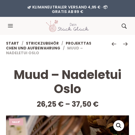
🌿 KLIMANEUTRALER VERSAND 4,95 € · 📦
GRATIS AB 89 €
START
/
STRICKZUBEHÖR
/
PROJEKTTAS
CHEN UND AUFBEWAHRUNG
/ MUUD –
NADELETUI OSLO
Muud – Nadeletui
Oslo
26,25
€
–
37,50
€
SALE!