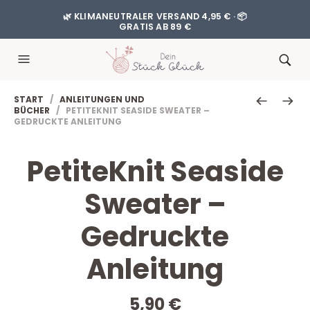
🌿 KLIMANEUTRALER VERSAND 4,95 € · 📦
GRATIS AB 89 €
START
/
ANLEITUNGEN UND
BÜCHER
/ PETITEKNIT SEASIDE SWEATER –
GEDRUCKTE ANLEITUNG
PetiteKnit Seaside
Sweater –
Gedruckte
Anleitung
5,90
€