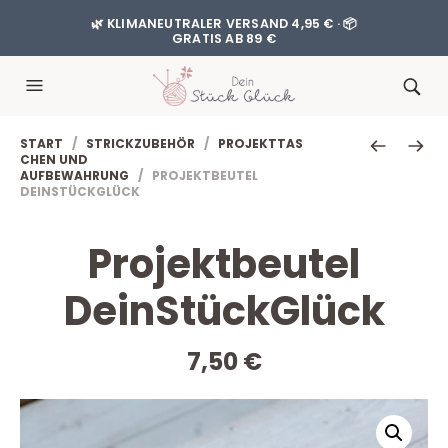
🌿 KLIMANEUTRALER VERSAND 4,95 € · 📦
GRATIS AB 89 €
START
/
STRICKZUBEHÖR
/
PROJEKTTAS
CHEN UND
AUFBEWAHRUNG
/ PROJEKTBEUTEL
DEINSTÜCKGLÜCK
Projektbeutel
DeinStückGlück
7,50
€