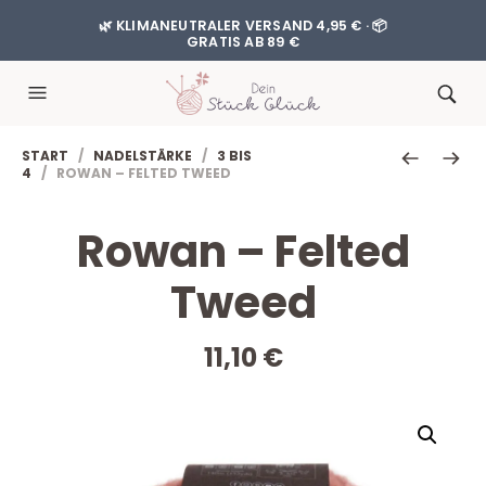
🌿 KLIMANEUTRALER VERSAND 4,95 € · 📦
GRATIS AB 89 €
START
/
NADELSTÄRKE
/
3 BIS
4
/ ROWAN – FELTED TWEED
Rowan – Felted
Tweed
11,10
€