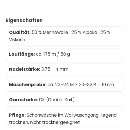
Eigenschaften
Qualität:
50 % Merinowolle · 25 % Alpaka · 25 %
Viskose
Lauflänge:
ca. 175 m / 50 g
Nadelstärke:
3,75 – 4 mm
Maschenprobe:
ca. 22–24 M × 30–32 R = 10 cm
Garnstärke:
DK (Double Knit)
Pflege:
Schonwäsche im Wollwaschgang, liegend
trocknen, nicht trocknergeeignet