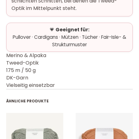
schlichten Schnitten, bei denen die Tweed-
Optik im Mittelpunkt steht.
💗
Geeignet für:
Pullover · Cardigans · Mützen · Tücher · Fair-Isle- &
Strukturmuster
Merino & Alpaka
Tweed-Optik
175 m / 50 g
DK-Garn
Vielseitig einsetzbar
ÄHNLICHE PRODUKTE