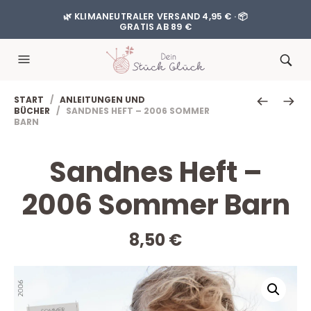
🌿 KLIMANEUTRALER VERSAND 4,95 € · 📦
GRATIS AB 89 €
START
/
ANLEITUNGEN UND
BÜCHER
/ SANDNES HEFT – 2006 SOMMER
BARN
Sandnes Heft –
2006 Sommer Barn
8,50
€