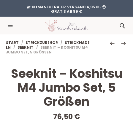
🌿 KLIMANEUTRALER VERSAND 4,95 € · 📦
GRATIS AB 89 €
START
/
STRICKZUBEHÖR
/
STRICKNADE
LN
/
SEEKNIT
/ SEEKNIT – KOSHITSU M4
JUMBO SET, 5 GRÖSSEN
Seeknit – Koshitsu
M4 Jumbo Set, 5
Größen
76,50
€