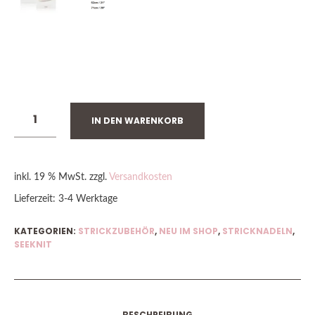
NUR NOCH 2 VORRÄTIG
IN DEN WARENKORB
inkl. 19 % MwSt.
zzgl.
Versandkosten
Lieferzeit:
3-4 Werktage
KATEGORIEN:
STRICKZUBEHÖR
,
NEU IM SHOP
,
STRICKNADELN
,
SEEKNIT
BESCHREIBUNG