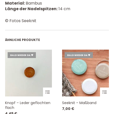
Material:
Bambus
Länge der Nadelspitzen:
14 cm
© Fotos Seeknit
ÄHNLICHE PRODUKTE
BALD WIEDER DA 💗
BALD WIEDER DA 💗
Dieses
Knopf – Leder geflochten
Seeknit – Maßband
Produk
flach
7,00
€
weist
4,45
€