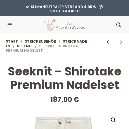
🌿 KLIMANEUTRALER VERSAND 4,95 € · 📦
GRATIS AB 89 €
START
/
STRICKZUBEHÖR
/
STRICKNADE
LN
/
SEEKNIT
/ SEEKNIT – SHIROTAKE
PREMIUM NADELSET
Seeknit – Shirotake
Premium Nadelset
187,00
€