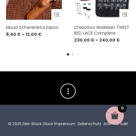
Dieses
Dieses
Muud Scherenetui Espoo
ChiaoGoo Nadelset TWIST
Produkt
Produk
RED LACE Complete
8,40
€
–
12,00
€
weist
weist
230,00
€
–
240,00
€
mehrere
mehre
Varianten
Varian
auf.
auf.
Die
Die
Optionen
Option
können
könne
auf
auf
der
der
Produktseite
Produk
gewählt
gewähl
0
werden
werde
© 2025 Dein Stück Glück
Impressum
·
Datenschutz
·
AGB
·
Kontakt