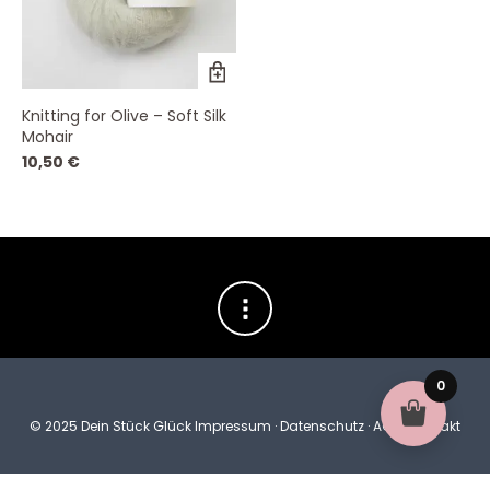
Dieses
Produkt
weist
Knitting for Olive – Soft Silk
mehrere
Mohair
Varianten
auf.
10,50
€
Die
Optionen
können
auf
der
Produktseite
gewählt
werden
0
© 2025 Dein Stück Glück
Impressum
·
Datenschutz
·
AGB
·
Kontakt