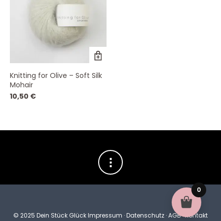
Dieses
Produkt
weist
Knitting for Olive – Soft Silk
mehrere
Mohair
Varianten
auf.
10,50
€
Die
Optionen
können
auf
der
Produktseite
gewählt
werden
0
© 2025 Dein Stück Glück
Impressum
·
Datenschutz
·
AGB
·
Kontakt