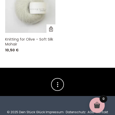
Dieses
Produkt
weist
Knitting for Olive – Soft Silk
mehrere
Mohair
Varianten
auf.
10,50
€
Die
Optionen
können
auf
der
Produktseite
gewählt
werden
0
© 2025 Dein Stück Glück
Impressum
·
Datenschutz
·
AGB
·
Kontakt