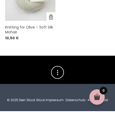
Dieses
Produkt
weist
Knitting for Olive – Soft Silk
mehrere
Mohair
Varianten
auf.
10,50
€
Die
Optionen
können
auf
der
Produktseite
gewählt
werden
0
© 2025 Dein Stück Glück
Impressum
·
Datenschutz
·
AGB
·
Kontakt