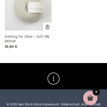
Dieses
Produkt
weist
Knitting for Olive – Soft Silk
mehrere
Mohair
Varianten
auf.
10,50
€
Die
Optionen
können
auf
der
Produktseite
gewählt
werden
0
© 2025 Dein Stück Glück
Impressum
·
Datenschutz
·
AGB
·
Kontakt