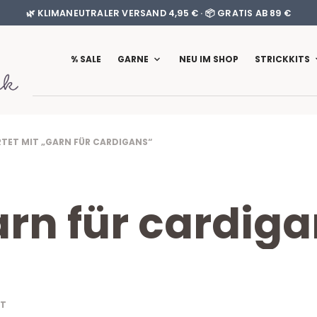
🌿 KLIMANEUTRALER VERSAND 4,95 € · 📦 GRATIS AB 89 €
% SALE
GARNE
NEU IM SHOP
STRICKKITS
ET MIT „GARN FÜR CARDIGANS“
rn für cardig
NACH
GT
AKTUALITÄT