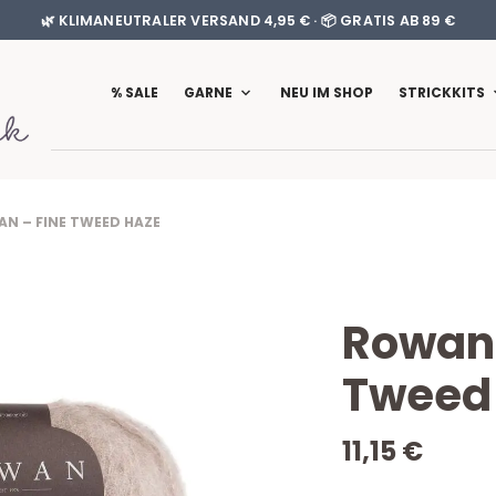
🌿 KLIMANEUTRALER VERSAND 4,95 € · 📦 GRATIS AB 89 €
% SALE
GARNE
NEU IM SHOP
STRICKKITS
 – FINE TWEED HAZE
Rowan 
Tweed
11,15
€