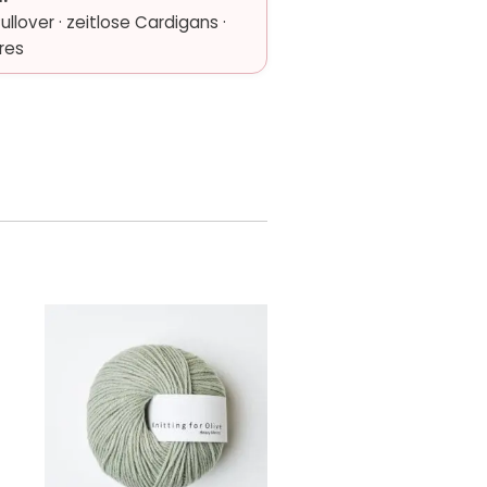
llover · zeitlose Cardigans ·
res