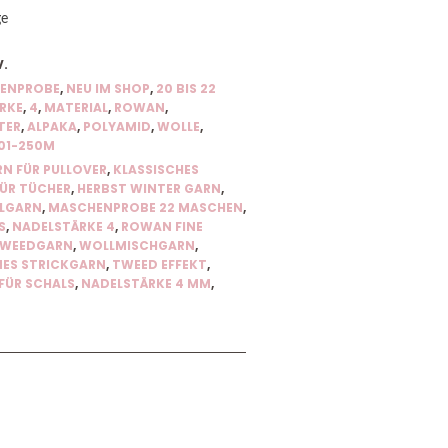
ge
V.
ENPROBE
,
NEU IM SHOP
,
20 BIS 22
RKE
,
4
,
MATERIAL
,
ROWAN
,
TER
,
ALPAKA
,
POLYAMID
,
WOLLE
,
01-250M
N FÜR PULLOVER
,
KLASSISCHES
ÜR TÜCHER
,
HERBST WINTER GARN
,
LGARN
,
MASCHENPROBE 22 MASCHEN
,
S
,
NADELSTÄRKE 4
,
ROWAN FINE
WEEDGARN
,
WOLLMISCHGARN
,
NES STRICKGARN
,
TWEED EFFEKT
,
FÜR SCHALS
,
NADELSTÄRKE 4 MM
,