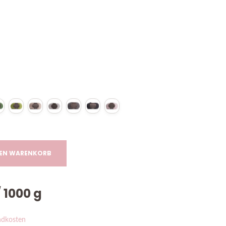
DEN WARENKORB
/
1000
g
ndkosten