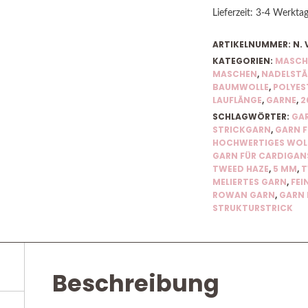
Lieferzeit:
3-4 Werkta
ARTIKELNUMMER:
N. 
KATEGORIEN:
MASCH
MASCHEN
,
NADELSTÄ
BAUMWOLLE
,
POLYES
LAUFLÄNGE
,
GARNE
,
2
SCHLAGWÖRTER:
GAR
STRICKGARN
,
GARN F
HOCHWERTIGES WOL
GARN FÜR CARDIGAN
TWEED HAZE
,
5 MM
,
T
MELIERTES GARN
,
FEI
ROWAN GARN
,
GARN 
STRUKTURSTRICK
Beschreibung