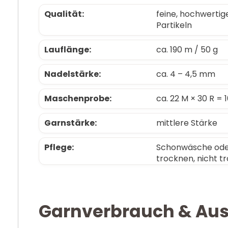
Qualität:
feine, hochwerti
Partikeln
Lauflänge:
ca. 190 m / 50 g
Nadelstärke:
ca. 4 – 4,5 mm
Maschenprobe:
ca. 22 M × 30 R = 
Garnstärke:
mittlere Stärke
Pflege:
Schonwäsche oder
trocknen, nicht t
Garnverbrauch & Au