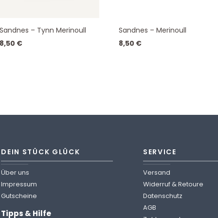
Sandnes – Tynn Merinoull
Sandnes – Merinoull
8,50
€
8,50
€
DEIN STÜCK GLÜCK
SERVICE
Über uns
Versand
Impressum
Widerruf & Retoure
Gutscheine
Datenschutz
AGB
Tipps & Hilfe