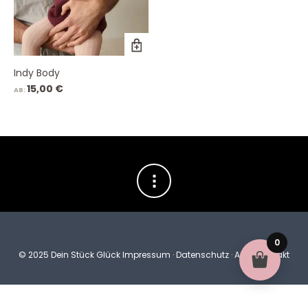
Indy Body
15,00
€
AB:
0
© 2025 Dein Stück Glück
Impressum
·
Datenschutz
·
AGB
·
Kontakt