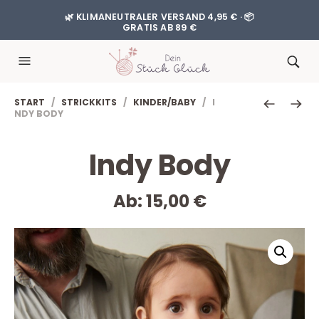
🌿 KLIMANEUTRALER VERSAND 4,95 € · 📦
GRATIS AB 89 €
START
/
STRICKKITS
/
KINDER/BABY
/ I
NDY BODY
Indy Body
Ab:
15,00
€