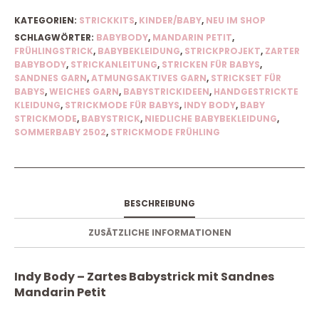
KATEGORIEN:
STRICKKITS
,
KINDER/BABY
,
NEU IM SHOP
SCHLAGWÖRTER:
BABYBODY
,
MANDARIN PETIT
,
FRÜHLINGSTRICK
,
BABYBEKLEIDUNG
,
STRICKPROJEKT
,
ZARTER
BABYBODY
,
STRICKANLEITUNG
,
STRICKEN FÜR BABYS
,
SANDNES GARN
,
ATMUNGSAKTIVES GARN
,
STRICKSET FÜR
BABYS
,
WEICHES GARN
,
BABYSTRICKIDEEN
,
HANDGESTRICKTE
KLEIDUNG
,
STRICKMODE FÜR BABYS
,
INDY BODY
,
BABY
STRICKMODE
,
BABYSTRICK
,
NIEDLICHE BABYBEKLEIDUNG
,
SOMMERBABY 2502
,
STRICKMODE FRÜHLING
BESCHREIBUNG
ZUSÄTZLICHE INFORMATIONEN
Indy Body – Zartes Babystrick mit Sandnes
Mandarin Petit