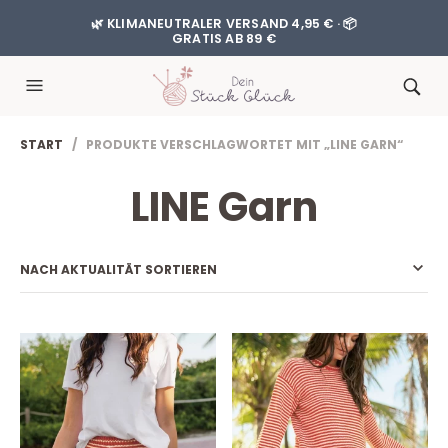
🌿 KLIMANEUTRALER VERSAND 4,95 € · 📦
GRATIS AB 89 €
START
/ PRODUKTE VERSCHLAGWORTET MIT „LINE GARN“
LINE Garn