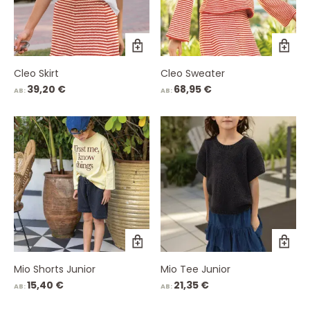
Cleo Skirt
Cleo Sweater
39,20
€
68,95
€
AB:
AB:
Mio Shorts Junior
Mio Tee Junior
15,40
€
21,35
€
AB:
AB: