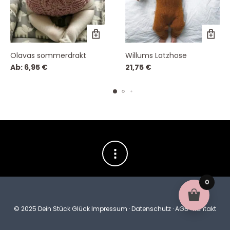
Olavas sommerdrakt
Willums Latzhose
Ab:
6,95
€
21,75
€
0
© 2025 Dein Stück Glück
Impressum
·
Datenschutz
·
AGB
·
Kontakt