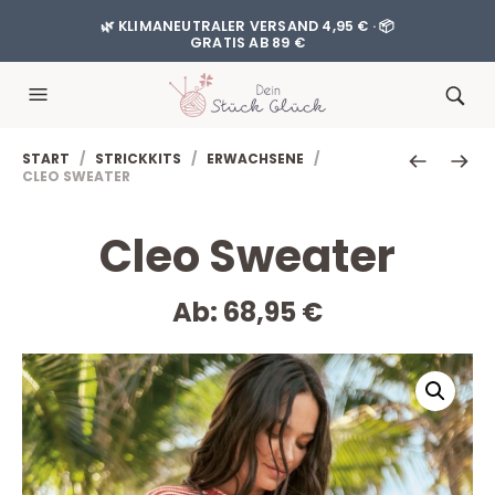
🌿 KLIMANEUTRALER VERSAND 4,95 € · 📦
GRATIS AB 89 €
START
/
STRICKKITS
/
ERWACHSENE
/
CLEO SWEATER
Cleo Sweater
Ab:
68,95
€