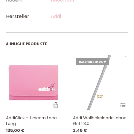
Hersteller
Addi
ÄHNLICHE PRODUKTE
BALD WIEDER DA 💗
AddiClick – Unicorn Lace
Addi Wollhäkelnadel ohne
Long
Griff 3,0
135,00
€
2,45
€