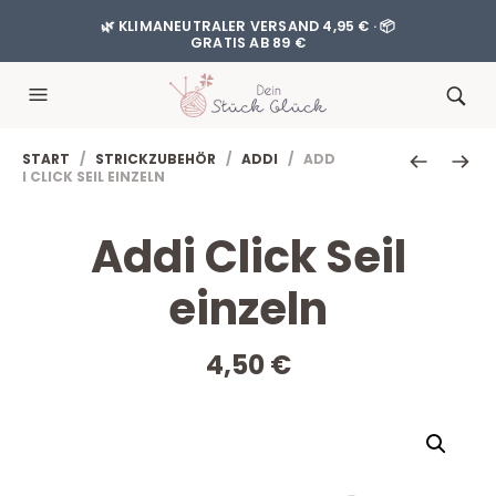
🌿 KLIMANEUTRALER VERSAND 4,95 € · 📦
GRATIS AB 89 €
START
/
STRICKZUBEHÖR
/
ADDI
/ ADD
I CLICK SEIL EINZELN
Addi Click Seil
einzeln
4,50
€