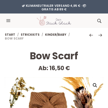
🌿 KLIMANEUTRALER VERSAND 4,95 € · 📦
GRATIS AB 89 €
START
/
STRICKKITS
/
KINDER/BABY
/
BOW SCARF
Bow Scarf
Ab:
16,50
€