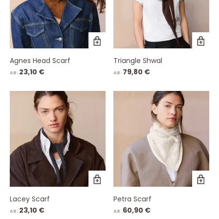
Agnes Head Scarf
Triangle Shwal
23,10
€
79,80
€
AB:
AB:
Lacey Scarf
Petra Scarf
23,10
€
60,90
€
AB:
AB: