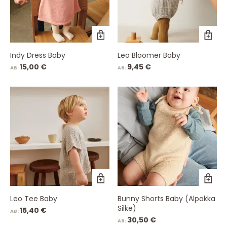
Indy Dress Baby
Leo Bloomer Baby
15,00
€
9,45
€
AB:
AB:
Leo Tee Baby
Bunny Shorts Baby (Alpakka
Silke)
15,40
€
AB:
30,50
€
AB: