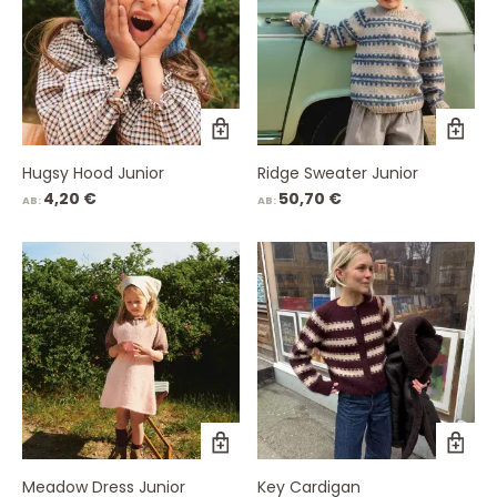
Hugsy Hood Junior
Ridge Sweater Junior
4,20
€
50,70
€
AB:
AB:
Meadow Dress Junior
Key Cardigan