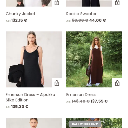
Chunky Jacket
Rookie Sweater
Ursprünglicher
Aktueller
132,15
€
60,00
€
44,00
€
AB:
AB:
Preis
Preis
war:
ist:
60,00 €
44,00 €.
Emerson Dress – Alpakka
Emerson Dress
Silke Edition
Ursprünglicher
Aktueller
148,40
€
137,55
€
AB:
Preis
Preis
135,30
€
AB:
war:
ist:
148,40 €
137,55 €.
BALD WIEDER DA 💗