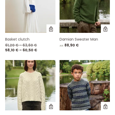
Basket clutch
Damian Sweater Man
Ursprünglicher
61,20
€
–
63,60
€
88,90
€
AB:
Preis
Aktueller
58,10
€
–
60,50
€
war:
Preis
61,20 €
ist:
–
58,10 €
63,60 €
–
60,50 €.