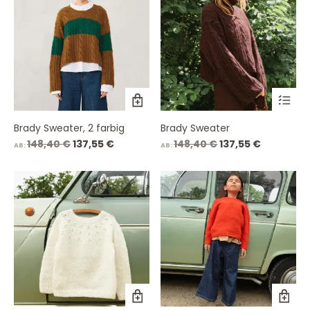
Brady Sweater, 2 farbig
Brady Sweater
Ursprünglicher
Aktueller
Ursprünglicher
Aktueller
148,40
€
137,55
€
148,40
€
137,55
€
AB:
AB:
Preis
Preis
Preis
Preis
war:
ist:
war:
ist:
148,40 €
137,55 €.
148,40 €
137,55 €.