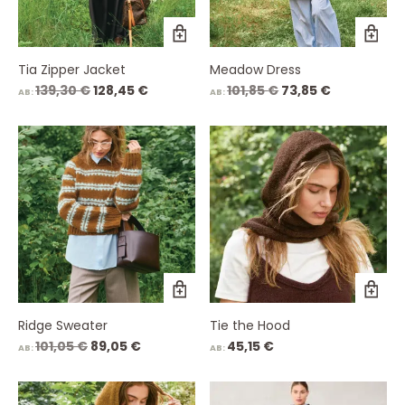
Tia Zipper Jacket
Meadow Dress
Ursprünglicher
Aktueller
Ursprünglicher
Aktueller
139,30
€
128,45
€
101,85
€
73,85
€
AB:
AB:
Preis
Preis
Preis
Preis
war:
ist:
war:
ist:
139,30 €
128,45 €.
101,85 €
73,85 €.
Ridge Sweater
Tie the Hood
Ursprünglicher
Aktueller
101,05
€
89,05
€
45,15
€
AB:
AB:
Preis
Preis
war:
ist:
101,05 €
89,05 €.