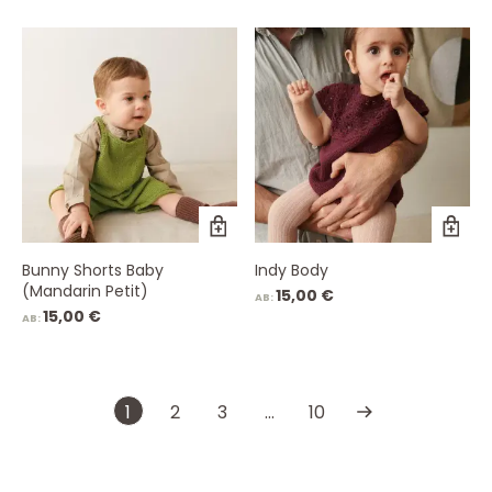
Bunny Shorts Baby
Indy Body
(Mandarin Petit)
15,00
€
AB:
15,00
€
AB:
1
2
3
…
10