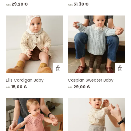
29,20
€
51,30
€
AB:
AB:
Ellis Cardigan Baby
Caspian Sweater Baby
15,00
€
29,00
€
AB:
AB: