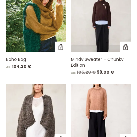
Boho Bag
Mindy Sweater – Chunky
Edition
104,20
€
AB:
Ursprünglicher
Aktueller
105,20
€
99,00
€
AB:
Preis
Preis
war:
ist:
105,20 €
99,00 €.