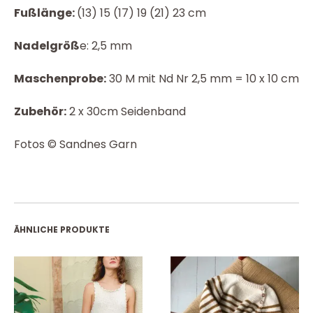
Fußlänge:
(13) 15 (17) 19 (21) 23 cm
Nadelgröß
e: 2,5 mm
Maschenprobe:
30 M mit Nd Nr 2,5 mm = 10 x 10 cm
Zubehör:
2 x 30cm Seidenband
Fotos © Sandnes Garn
ÄHNLICHE PRODUKTE