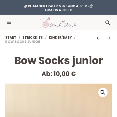
🌿 KLIMANEUTRALER VERSAND 4,95 € · 📦
GRATIS AB 89 €
START
/
STRICKKITS
/
KINDER/BABY
/
BOW SOCKS JUNIOR
Bow Socks junior
Ab:
10,00
€