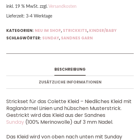
inkl. 19 % MwSt.
zzgl.
Versandkosten
Lieferzeit:
3-4 Werktage
KATEGORIEN:
NEU IM SHOP
,
STRICKKITS
,
KINDER/BABY
SCHLAGWÖRTER:
SUNDAY
,
SANDNES GARN
BESCHREIBUNG
ZUSÄTZLICHE INFORMATIONEN
Strickset für das Colette Kleid – Niedliches Kleid mit
Raglanärmel Linien und hübschen Musterstrick.
Gestrickt wird das Kleid aus der Sandnes
Sunday
(100% Merinowolle) auf 3 mm Nadel.
Das Kleid wird von oben nach unten mit Sunday