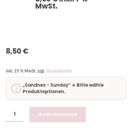
MwSt.
VORRÄTIG
8,50
€
inkl. 19 % MwSt.
zzgl.
Versandkosten
„Sandnes - Sunday“
→
Bitte wähle
Produktoptionen.
IN DEN WARENKORB