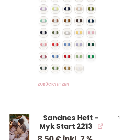
ZURÜCKSETZEN
Sandnes Heft -
1
Myk Start 2213
8,50
€
inkl. 7 %