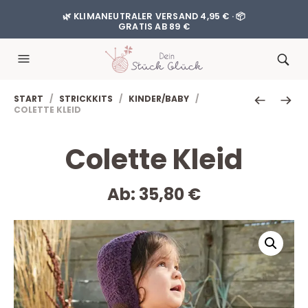
🌿 KLIMANEUTRALER VERSAND 4,95 € · 📦
GRATIS AB 89 €
START
/
STRICKKITS
/
KINDER/BABY
/
COLETTE KLEID
Colette Kleid
Ab:
35,80
€