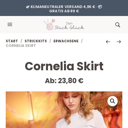
🌿 KLIMANEUTRALER VERSAND 4,95 € · 📦
GRATIS AB 89 €
START
/
STRICKKITS
/
ERWACHSENE
/
CORNELIA SKIRT
Cornelia Skirt
Ab:
23,80
€