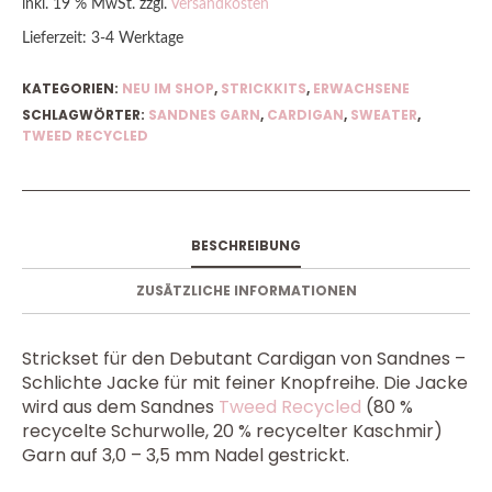
inkl. 19 % MwSt.
zzgl.
Versandkosten
Lieferzeit:
3-4 Werktage
KATEGORIEN:
NEU IM SHOP
,
STRICKKITS
,
ERWACHSENE
SCHLAGWÖRTER:
SANDNES GARN
,
CARDIGAN
,
SWEATER
,
TWEED RECYCLED
BESCHREIBUNG
ZUSÄTZLICHE INFORMATIONEN
Strickset für den Debutant Cardigan von Sandnes –
Schlichte Jacke für mit feiner Knopfreihe. Die Jacke
wird aus dem Sandnes
Tweed Recycled
(80 %
recycelte Schurwolle, 20 % recycelter Kaschmir)
Garn auf 3,0 – 3,5 mm Nadel gestrickt.