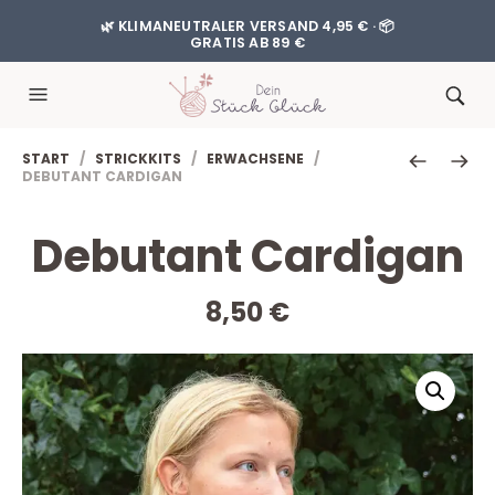
🌿 KLIMANEUTRALER VERSAND 4,95 € · 📦
GRATIS AB 89 €
START
/
STRICKKITS
/
ERWACHSENE
/
DEBUTANT CARDIGAN
Debutant Cardigan
8,50
€