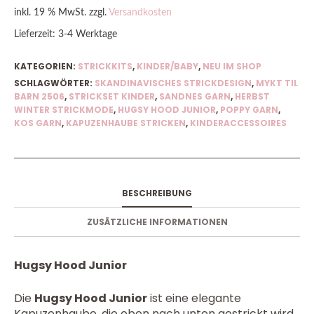
inkl. 19 % MwSt.
zzgl.
Versandkosten
Lieferzeit:
3-4 Werktage
KATEGORIEN:
STRICKKITS
,
KINDER/BABY
,
NEU IM SHOP
SCHLAGWÖRTER:
SKANDINAVISCHES STRICKDESIGN
,
MYKT TIL
BARN 2506
,
STRICKSET KINDER
,
SANDNES GARN
,
HERBST
WINTER STRICKMODE
,
HUGSY HOOD JUNIOR
,
POPPY GARN
,
KOS GARN
,
KAPUZENHAUBE STRICKEN
,
KINDERACCESSOIRES
BESCHREIBUNG
ZUSÄTZLICHE INFORMATIONEN
Hugsy Hood Junior
Die
Hugsy Hood Junior
ist eine elegante
Kapuzenhaube, die oben nach unten gestrickt wird