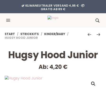
🌿 KLIMANEUTRALER VERSAND 4,95 € · 📦
GRATIS AB 89 €
START
/
STRICKKITS
/
KINDER/BABY
/
HUGSY HOOD JUNIOR
Hugsy Hood Junior
Ab:
4,20
€