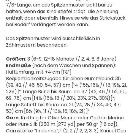
7/8-Länge, um das Spitzenmuster sichtbar zu
halten, wenn das Kind Stiefel trägt. Die Anleitung
enthält aber ebenfalls Hinweise wie das Strickstück
bei Bedarf verlängert werden kann.
Das Spitzenmuster wird ausschließlich in
Zählmustern beschrieben.
Größen
: 3 (6-9, 12-18 Monate // 2, 4, 6, 8 Jahre)
Endmaße
(nach dem Waschen und Spannen):
Hüftumfang, mit +4 cm [1½“]
Bequemlichkeitszugabe für einen Gummibund: 35
(39, 42 // 46, 50, 54, 57) cm [14 (15½, 16½ // 18, 19½, 21,
22½)]“; Länge Bund bis Saum: ca. 37 (42, 46 // 52, 60,
69, 78) cm [14½ (16½, 18 // 20½, 23¾, 27½, 30¾)]“;
Länge Schritt bis Saum: ca. 21 (24, 28 // 34, 40, 47,
53) cm [8½ (9½, 11 // 13½, 16, 18½, 21)]“
Garn
: Knitting for Olive Merino oder Cotton Merino
oder Pure Silk (250 m [273 yd] per 50 gr [1.8 oz]),
Garnstärke “fingering”; 1 (2, 2 // 2, 2, 3, 3) Knäuel Das